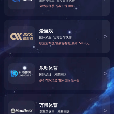
下列 三种:Ra(中心线平均粗糙度)、Rymax(zui大高度粗糙度)、Rtm
(十点平均粗 糙度),现分述如下:
1. Ra :
中心线平均粗糙度
若从加工面之粗糙曲线上,截取一段测量长度L(图 2) ,并以该长度内
粗糙深之中心线为x轴,取中心线之垂直线为y轴,则粗糙曲线可用y = f
(x)表之。以中心线为基准将下方曲线反折。然后计算中心线上方经
反折后之全部曲 线所涵盖面积, 再以测量长度除之。所得数值以μm
为单位, 即为该加工面 测量长度范围内之中心线平均粗糙度值, 中心
线方向细分单位等间隔后取各分段点所对应之 hi 值,
中心线在表面具有曲度或形状误差时,则成曲线,粗糙度沿此曲线量
取。 测量长度限于量具大小而无法涵盖整个机件表面,因此,一次量取
求得之Ra 只是表面某部分的中心线平均粗糙度,故应在被测物表面多
选几个不同的位 置测量,将全部测得之Ra取其算术平均值则为表面的
中心线平均粗糙度。
2. Rymax :
zui大高度
粗糙度
由表面曲线上截取基准长度L做为测量长度,如图所示,自该长度内曲
线之zui高点与zui低点,分别画出与曲线平均线平行之线时,该二线之
间距即为zui大粗糙度,也就是测量长度内沿垂直方向量取zui高点与zu