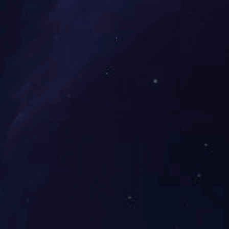
BX-N1329
产品描述
高精度智能一体化二氧化硫检测仪广
部门、养殖场、屠宰场、食品肉产品
BX-Q9500-Ex在线
华体会网站登录
厂商性
入口-华体会(中
生产厂
国)
BX-Q9500-Ex
产品描述
在线式可燃气体检测仪可兼容各种控制报