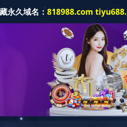
体会网站
关于我们
产品中心
新闻资讯
技术文章
录入口-华
会(中国)