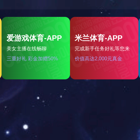
BX14-JLQT型地下钻孔气体监测
于安装，防水，an全防爆。
BX-Q216手提便携式
华体会网站登录
厂商性
入口-华体会(中
生产厂
国)
BX-Q216
产品描述
手提式复合型气体检测报警仪，采用
气体检测报警仪器。可按用户需求选择2
时显示。携带方便，适用于室内外现