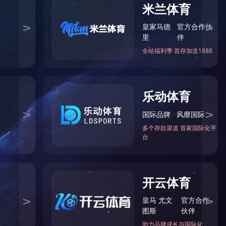
当前位置：
华体会网站登录入口
技术文章
如何实现科学灌溉？土壤墒情监测站在现代农业种植中的科学应用
要定期灌溉以确保作物获得充足的水分。但什么样的灌溉，
水资源不丰富，盲目灌溉带来了水资源的浪费。在作物生长