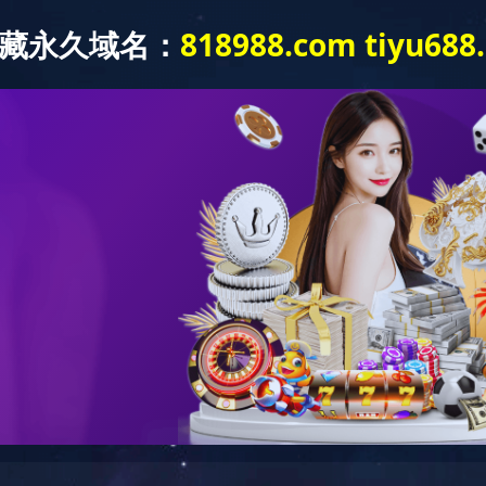
体会网站
关于我们
产品中心
新闻资讯
技术文章
录入口-华
会(中国)