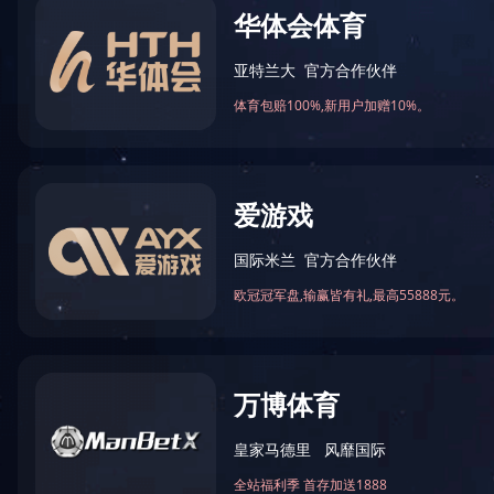
如何实现科学灌溉？土壤墒情监
更新时间：2023-03-02
点击次数：1472
在种植过程中，水对作物的健康生长至关重要。要使
如何实现灌溉一直是农业部门需要解决的问题。土壤墒情
很多人可能会问，当他们可以在作物干燥时直接浇水
过程中，水分越多越好，但通过便携式土壤水分监测站，