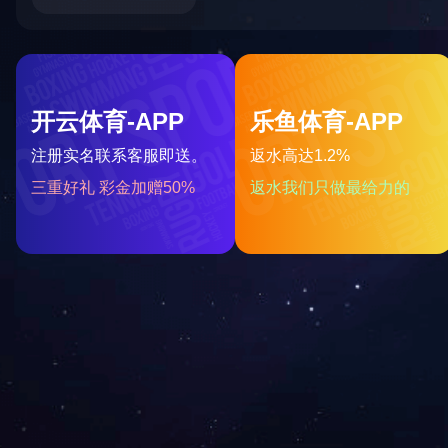
当安装和使用便携式土壤墒情监测站时，如果检测到
果我们没有足够的水分，我们可能会阻止作物生长。因此
随着农业种植的科学化和科学化，越来越多的农业设
土壤湿度监测站监测土壤湿度是最-好的。因为随着我国
上一条
农业种植中土壤墒情监测站的作
下一条
无线土壤墒情监测站介绍
关于我们
华体会网站登录入口