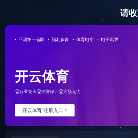
华体会网站登录入口
华
登
ARTICLE
体
技术文章