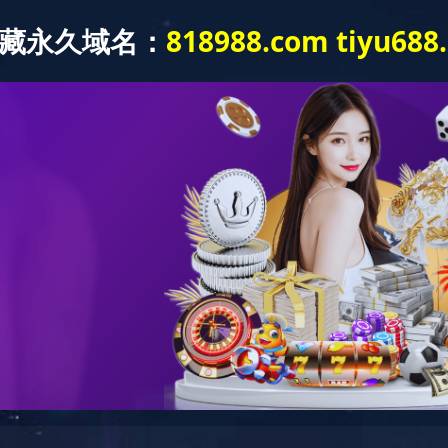
体会网站
关于我们
产品中心
新闻资讯
技术文章
录入口-华
会(中国)
入口