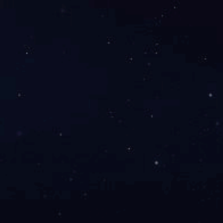
数字化工程，适应污水站无人值守的发展趋势，减
+
少人工化验的投入及误差。因此开展《含油污水处
理站外输污水水质在线监测仪适应性分析》项目，
探索在线水质检测设备在含油污水处理站的适应
性，实现污水站水质在线监测、曲线分析、储存以
及电脑远程监控手机APP实时查询等功能，可促进
跳转到第
页
污水站水质的优化管理及*污水站无人值守，实现减
员增效的目的。（大庆油田南1-1联合站扩改建工
程-项目地）在接到此项目后，北信科...
扫码加微信