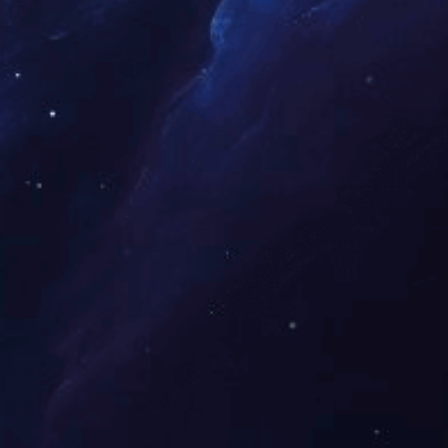
登录入口
仅影响天气现象（如雨、雪、雾）的形成，还影响
围绕空气波压力治疗仪的使用优
到农业、能源消耗等多个领域。例如，准确...
势展开探讨
在现代医疗领域，随着科技的进步，各种先进的医
疗设备不断涌现，为患者的康复和治疗提供了更多
的可能性。其中，空气波压力治疗仪作为一种非介
+
入性、物理性的治疗设备，其特殊的治疗原理和广
泛的应用范围，使其在医疗领域占据了重要地位。
本文将围绕空气波压力治疗仪的使用优势展开探
讨。一、促进血液和淋巴循环空气波压力治疗仪通
2023
华体会网站
过多腔充气气囊有次序有节律的充气膨胀挤压、放
5-19
气，形成对肢体组织的循环压力。这种循环压力能
登录入口
够有效促进血液和淋巴的流动，改善微循环，加速
北信科远助力江苏省沭阳县桑墟
肢体组织液回流，有助于预防血栓的形成和肢体...
镇智慧桑墟平台项目顺利实施
北信科远助力江苏省沭阳县桑墟镇智慧桑墟平台项
目顺利实施为*水质监测数字化工程，适应河道无人