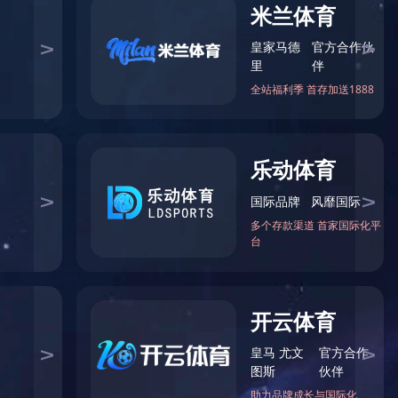
当前位置：
华体会网站登录入口
2024
华体会网站
10-29
登录入口
混凝土全自动数显回弹仪：提升
混凝土检测的智能化水平
在建筑工程中，混凝土的质量直接关系到工程的安
全性和耐久性。传统的混凝土强度检测方法往往依
赖于人工操作，不仅效率低下，而且误差较大。随