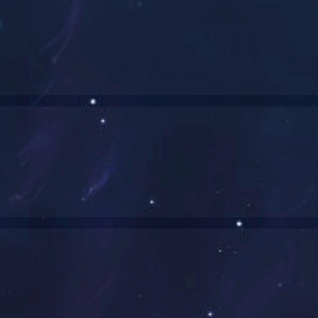
2024
华体会网站
12-10
登录入口
水质监测项目专项考察
一、【专题汇报会】时间：上午9:00-10:30地点：
多功能会议厅我们首先邀请到行业专家进行专题演
讲，详细介绍水质监测领域最新研究成果与发展趋