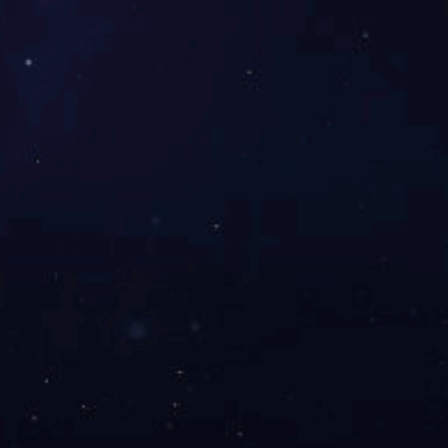
值守的发展趋势，减少人工化验的投入及误差。因
+
此开展《江苏省沭阳县桑墟镇智慧桑墟平台》项
目，探索在线水质检测设备在含悬浮物、水中油等
河道的适应性，实现河道污水水质在线监测、曲线
分析、储存以及电脑远程监控手机APP实时查询等
功能，可促进河道水质的优化管理及*河道无人值
4 页
华体会网站登录入口
上一页
下一页
末页
守，实现减员增效的目的。（江苏省沭阳县桑墟镇
淮沭新河项目地）在接到此项目后，北信科远立即
成立“智慧桑墟平台项目组”，由总经理陈...
产品中心
联系我们
气体检测分析仪器
在线留言
化工实验设备
联系方式
金属探测仪器
地图导航
便携式检测仪器