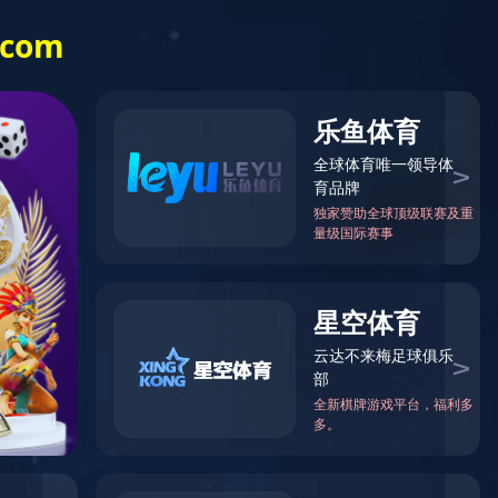
18501309179
在线留言
联系我们