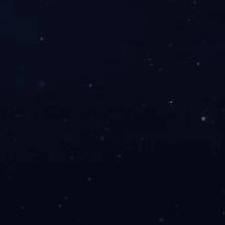
测定金相组织。
页
末页
跳转到第
页
扫码加微信
热线电话