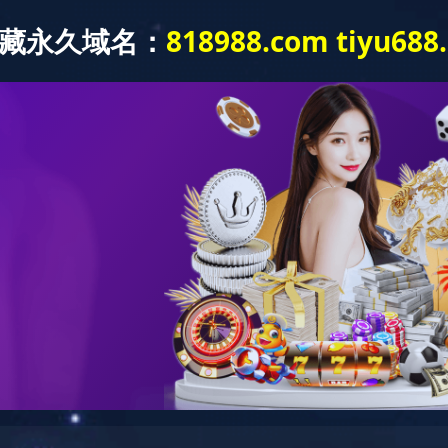
体会网站
关于我们
产品中心
新闻资讯
技术文章
录入口-华
会(中国)