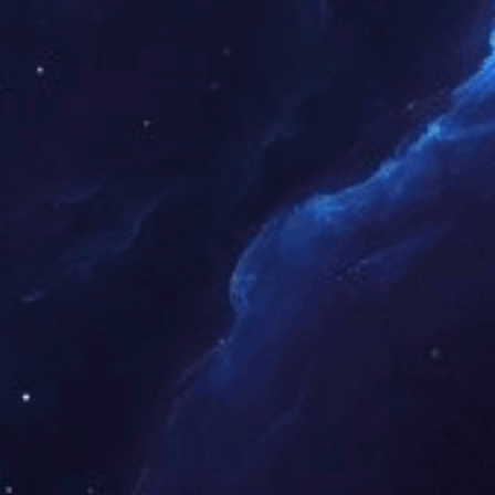
JS06-BM-LP-2立式
华体会网站登录
厂商性
入口-华体会(中
生产厂
国)
JS06-BM-LP-2
产品描述
立式双盘试样抛光机 ：是采集多方面
平稳、噪音小、操作维修方便等优点
是试样抛光的理想设备。
JS06-BM-P-2T双盘台
华体会网站登录
厂商性
入口-华体会(中
生产厂
国)