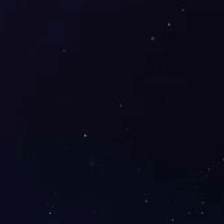
时操作，本机转动平稳，噪音小，用本机对试样进行抛光可
观察与测定金相组织。
相试样抛光机
质
更新时间
浏览次数
家
2024-05-28
3041
光机）适用于经磨光后的金属材料进行抛光，可获得光亮如