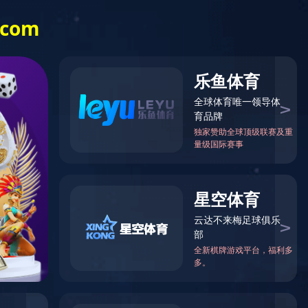
18501309179
在线留言
联系我们