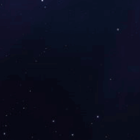
关于我们
华体会网站登录入口
公司简介
华体会网站登录入口
华体会网站登录入口
技术文章