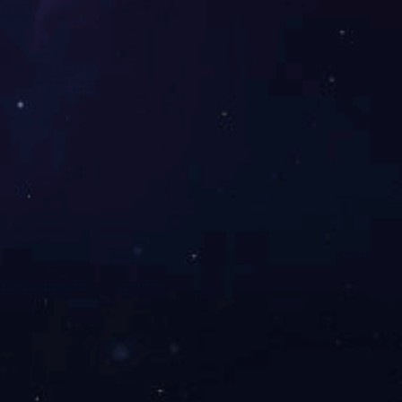
BX-Y1428
产品描述
台式酸度计 1.采用大屏幕、蓝色背光、双排数字、液晶显示； 2.具有手动、自动温度补偿功能；
共 4 条记录，当前 1 / 1 页 华体会网站登录入口 上一页 
产品中心
联系我们
气体检测分析仪器
在线留言
化工实验设备
联系方式