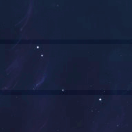
当前位置：
华体会网站
BX-S126实验室 PH浓
华体会网站登录
厂商性
入口-华体会(中
生产厂
国)
BX-S126
产品描述