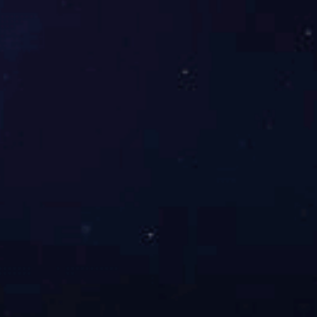
测量仪器，是在我公司传统单功能测枪的基础上利用枪体结构
特点增加重垂式角度仪，同时可以测量水平角度，尤其是应用
于煤矿井下测距和矿井支架迎山角角度的测量,集长度、角度测
量于一身。
JC19-ZF-III煤层注水等量分流器 煤层注水测试仪 煤层注水检测仪
华体会网站登录入口-华
更新时间
体会(中国)
2024-05-20