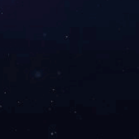
Φ6 Φ4 被测线圈范围 0-60000圈（可
共 220 条记录，当前 1 / 44 页 华体会网站登录入口 上一页
下
产品中心
联系我们
气体检测分析仪器
在线留言
化工实验设备
联系方式
金属探测仪器
地图导航
便携式检测仪器
检测分析仪器