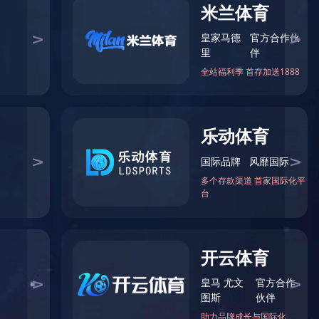
登录入口
产品中心
化工实验设备
常用仪器
质
更新时间
浏览次数
家
2024-05-31
1878