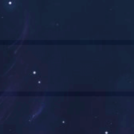
当前位置：
华体会网站
BX-H1732测振仪
华体会网站登录
厂商性
入口-华体会(中
生产厂
国)
BX-H1732
产品描述