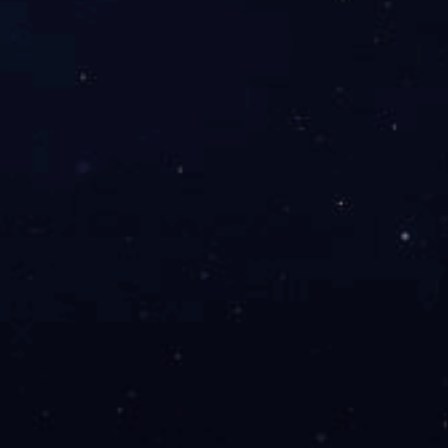
扩展至120000圈）
一页
末页
跳转到第
页
扫码加微信
热线电话