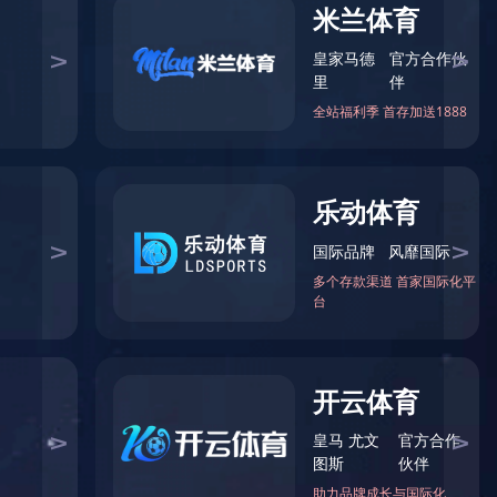
登录入口
产品中心
化工实验设备
·臭氧系列
质
更新时间
浏览次数
家
2024-05-25
3075