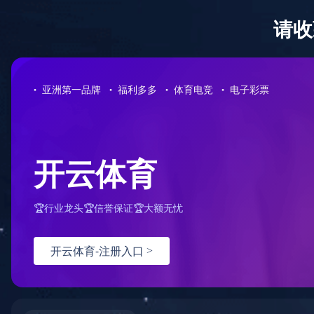
华体会网站登录入口
华
登
PRODUCT
体
产品中心