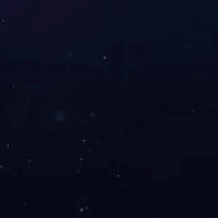
0-100%T、0-2A
共 7 条记录，当前 1 / 2 页 华体会网站登录入口 上一页
下一
产品中心
联系我们
气体检测分析仪器
在线留言
化工实验设备
联系方式
金属探测仪器
地图导航
便携式检测仪器
检测分析仪器