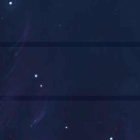
当前位置：
华体会网站
HG11-NDK200-1氮吹仪
华体会网站登录
厂商性
入口-华体会(中
生产厂
国)
HG11-NDK200-1
产品描述