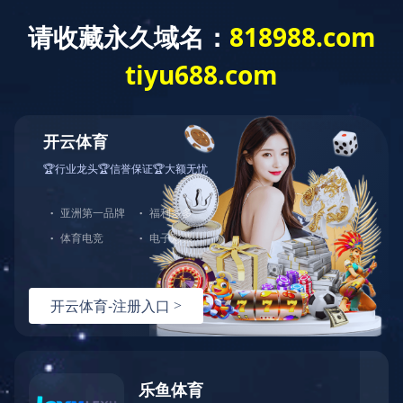
华体会网站登录入口
PRODUCT
产品中心
当前位置：
华体会网站登录入口
产品中心
电力通
讯
·热电偶系列
产品分类