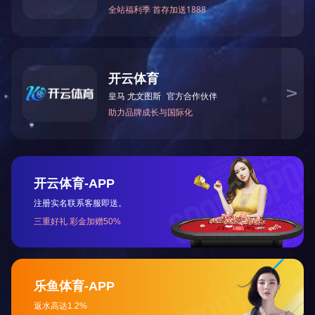
DL11-WJT-2A热电偶校验装置 热电偶检定装置 热电偶校验分度装置
华体会网站登录入口-华
更新时间
体会(中国)
2024-05-16
DL11-WJT-2A
热电偶校验装置工业用热电偶，适用于：镍铬?镍硅（K）镍铬
硅?镍 硅（N）镍铬?铜镍（康铜）（E）等热电偶的检定和分
度。