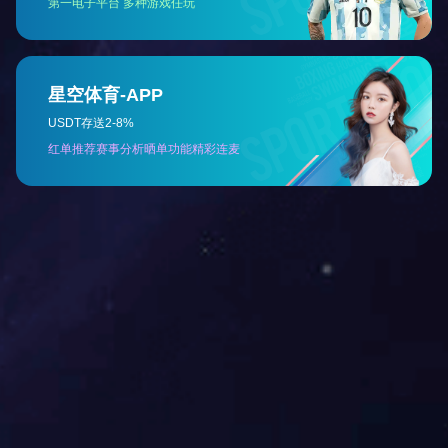
间的呼叫接续系统实验；
DL04-JTDL-1绝缘油体积电阻率测定仪 体积电阻率测定仪 电阻率检测仪
华体会网站登录入口-华
更新时间
体会(中国)
2024-05-20
DL04-JTDL-1
1、测试电压：500VDC 2、测试范围：1.00×106-